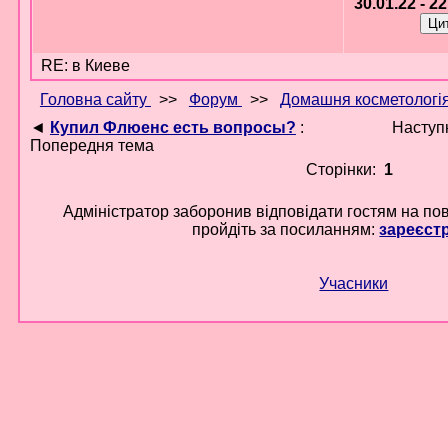
30.01.22 - 2
RE: в Киеве
Головна сайту
>>
Форум
>>
Домашня косметологі
◄
Купил Флюенс есть вопросы?
:
Наступ
Попередня тема
Сторінки:
1
Адміністратор заборонив відповідати гостям на по
пройдіть за посиланням:
зареєст
Учасники