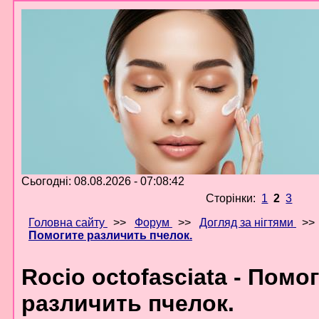
Сьогодні: 08.08.2026 - 07:08:42
Сторінки:
1
2
3
Головна сайту
>>
Форум
>>
Догляд за нігтями
>
Помогите различить пчелок.
Rocio octofasciata - Помо
различить пчелок.