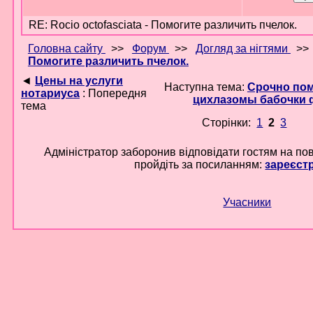
RE: Rocio octofasciata - Помогите различить пчелок.
Головна сайту
>>
Форум
>>
Догляд за нігтями
>
Помогите различить пчелок.
◄
Цены на услуги
Наступна тема:
Срочно пом
нотариуса
: Попередня
цихлазомы бабочки 
тема
Сторінки:
1
2
3
Адміністратор заборонив відповідати гостям на по
пройдіть за посиланням:
зареєст
Учасники