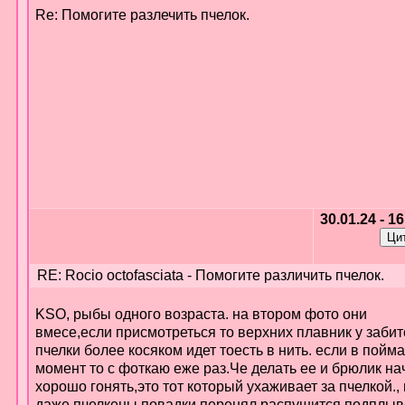
Re: Помогите разлечить пчелок.
30.01.24 - 1
RE: Rocio octofasciata - Помогите различить пчелок.
KSO, рыбы одного возраста. на втором фото они
вмесе,если присмотреться то верхних плавник у забит
пчелки более косяком идет тоесть в нить. если в пойм
момент то с фоткаю еже раз.Че делать ее и брюлик на
хорошо гонять,это тот который ухаживает за пчелкой., 
даже пчелкены повадки перенял,распушится подплыв