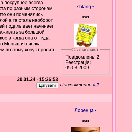
на покрупнее всегда
shlang
•
еста по разным сторонам
дто они поменялись
user
лой а та стала наоборот
ней подплывает начинает
хаживать за большой
ое а когда она от туда
ото.Меньшая пчелка
ем поэтому хочу спросить
Статистика:
Повідомлень: 2
Реєстрація:
05.08.2009
30.01.24 - 15:26:53
Повідомлення
#
1
Лоренца
•
user