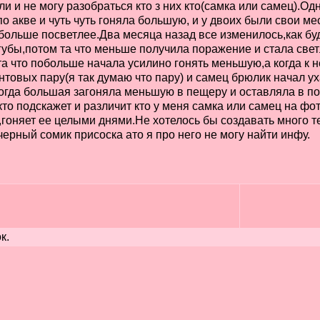
 и не могу разобраться кто з них кто(самка или самец).Од
по акве и чуть чуть гоняла большую, и у двоих были свои м
 больше посветлее.Два месяца назад все изменилось,как бу
 губы,потом та что меньше получила поражение и стала свет
а что побольше начала усилино гонять меньшую,а когда к 
нтовых пару(я так думаю что пару) и самец брюлик начал у
огда большая загоняла меньшую в пещеру и оставляла в пок
то подскажет и различит кто у меня самка или самец на ф
а,гоняет ее целыми днями.Не хотелось бы создавать много т
черный сомик присоска ато я про него не могу найти инфу.
к.