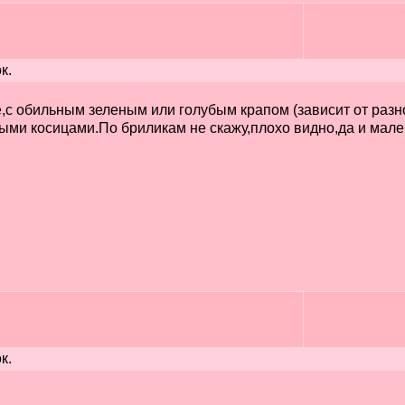
к.
,с обильным зеленым или голубым крапом (зависит от разн
ыми косицами.По бриликам не скажу,плохо видно,да и мал
к.