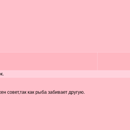
к.
ен совет,так как рыба забивает другую.