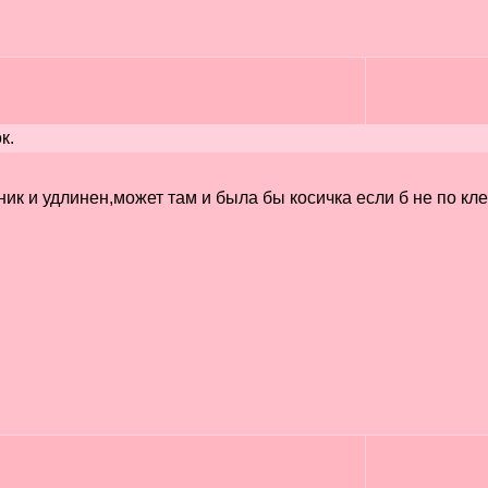
к.
ник и удлинен,может там и была бы косичка если б не по к