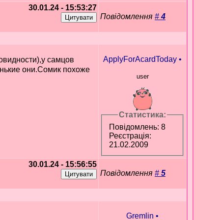
30.01.24 - 15:53:27
Повідомлення
#
4
ApplyForAcardToday
•
овидности),у самцов
енькие они.Сомик похоже
user
Статистика:
Повідомлень: 8
Реєстрація:
21.02.2009
30.01.24 - 15:56:55
Повідомлення
#
5
Gremlin
•