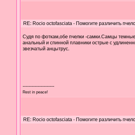
RE: Rocio octofasciata - Помогите различить пчело
Судя по фоткам,обе пчелки -самки.Самцы темные
анальный и спинной плавники острые с удлиненн
звезчатый анцытрус.
---------------------
Rest in peace!
RE: Rocio octofasciata - Помогите различить пчело