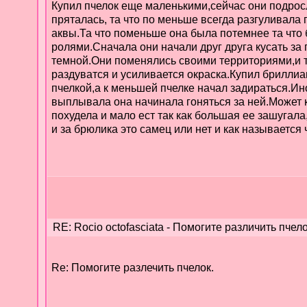
Купил пчелок еще маленькими,сейчас они подросли
пряталась, та что по меньше всегда разгуливала 
аквы.Та что поменьше она была потемнее та что
ролями.Сначала они начали друг друга кусать за
темной.Они поменялись своими территориями,и т
раздуватся и усиливается окраска.Купил бриллиа
пчелкой,а к меньшей пчелке начал задираться.Ин
выплывала она начинала гоняться за ней.Может к
похудела и мало ест так как большая ее зашугал
и за брюлика это самец или нет и как называется 
RE: Rocio octofasciata - Помогите различить пчело
Re: Помогите разлечить пчелок.