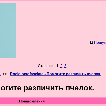
Пошук
Сторінки:
1
2
3
>>
Rocio octofasciata - Помогите различить пчелок.
могите различить пчелок.
Повідомлення