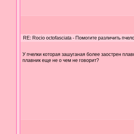
RE: Rocio octofasciata - Помогите различить пчело
У пчелки которая зашуганая более заострен плав
плавник еще не о чем не говорит?