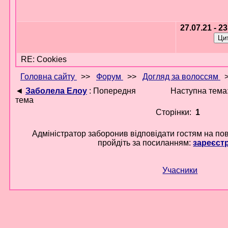
27.07.21 - 2
RE: Cookies
Головна сайту
>>
Форум
>>
Догляд за волоссям
◄
Заболела Елоу
: Попередня
Наступна тема
тема
Сторінки:
1
Адміністратор заборонив відповідати гостям на по
пройдіть за посиланням:
зареєст
Учасники