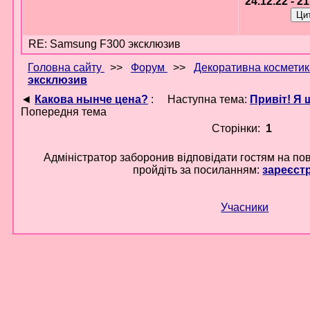
24.12.22 - 2
RE: Samsung F300 эксклюзив
Головна сайту
>>
Форум
>>
Декоративна косметик
эксклюзив
◄
Какова нынче цена?
:
Наступна тема:
Привіт! Я
Попередня тема
Сторінки:
1
Адміністратор заборонив відповідати гостям на по
пройдіть за посиланням:
зареєст
Учасники