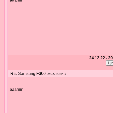
аааппп
24.12.22 - 2
RE: Samsung F300 эксклюзив
аааппп