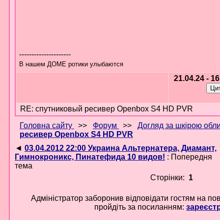
---------------------
В нашем ДОМЕ ротики улыбаются
21.04.24 - 1
RE: спутниковый ресивер Openbox S4 HD PVR
Головна сайту
>>
Форум
>>
Догляд за шкірою обл
ресивер Openbox S4 HD PVR
◄
03.04.2012 22:00 Украина Альтернатера, Диамант,
Гимнокроникс, Пинатефида 10 видов!
: Попередня
тема
Сторінки:
1
Адміністратор заборонив відповідати гостям на по
пройдіть за посиланням:
зареєст