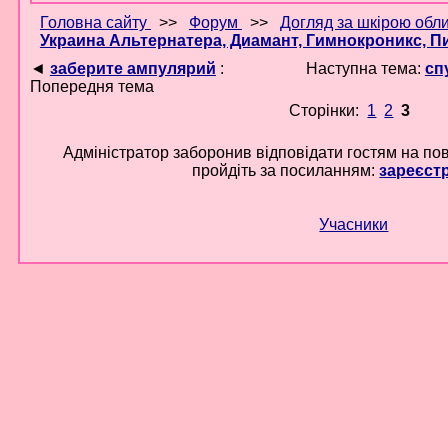
Головна сайту
>>
Форум
>>
Догляд за шкірою обл
Украина Альтернатера, Диамант, Гимнокроникс, П
◄
заберите ампулярий
:
Наступна тема:
сп
Попередня тема
Сторінки:
1
2
3
Адміністратор заборонив відповідати гостям на по
пройдіть за посиланням:
зареєст
Учасники