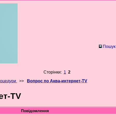
Пошук
Сторінки:
1
2
роцедури
>>
Вопрос по Аква-интернет-TV
ет-TV
Повідомлення