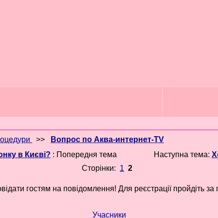
роцедури
>>
Вопрос по Аква-интернет-TV
онку в Києві?
: Попередня тема
Наступна тема:
Х
Сторінки:
1
2
відати гостям на повідомлення! Для реєстрації пройдіть за
Учасники