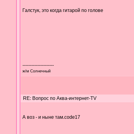
Галстук, это когда гитарой по голове
---------------------
ж/м Солнечный
RE: Вопрос по Аква-интернет-TV
А воз - и ныне там.code17