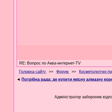
RE: Вопрос по Аква-интернет-TV
Головна сайту
>>
Форум
>>
Косметологічні п
◄
Потрібна рада: де купити якісну алмазну кор
Адміністратор заборонив відпо